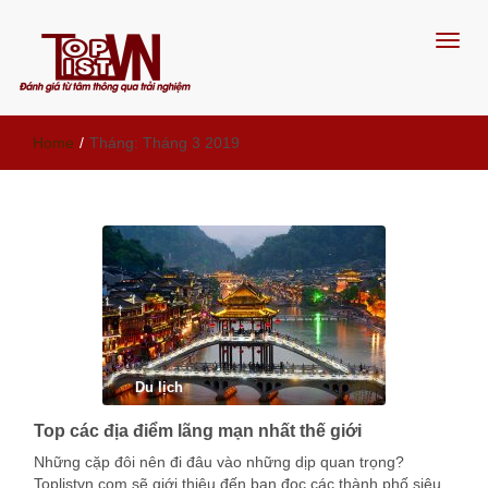
Đánh giá từ tâm, thông qua trải
Home
/
Tháng:
Tháng 3 2019
nghiệm
Du lịch
Top các địa điểm lãng mạn nhất thế giới
Những cặp đôi nên đi đâu vào những dịp quan trọng?
Toplistvn.com sẽ giới thiệu đến bạn đọc các thành phố siêu