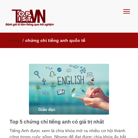
Đánh giá từ tâm, thông qua trải
Home
/
chứng chỉ tiếng anh quốc tế
nghiệm
Giáo dục
Top 5 chứng chỉ tiếng anh có giá trị nhất
Tiếng Anh được xem là chìa khóa mở ra nhiều cơ hội thành
công trong cuộc sống. Nhưng để đạt được chìa khóa ấy bắt