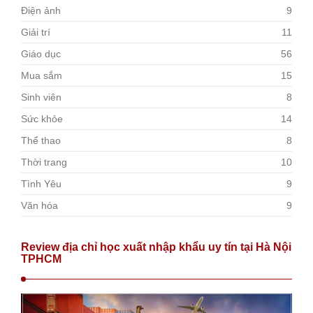
Điện ảnh
9
Giải trí
11
Giáo dục
56
Mua sắm
15
Sinh viên
8
Sức khỏe
14
Thể thao
8
Thời trang
10
Tình Yêu
9
Văn hóa
9
Review địa chỉ học xuất nhập khẩu uy tín tại Hà Nội
TPHCM