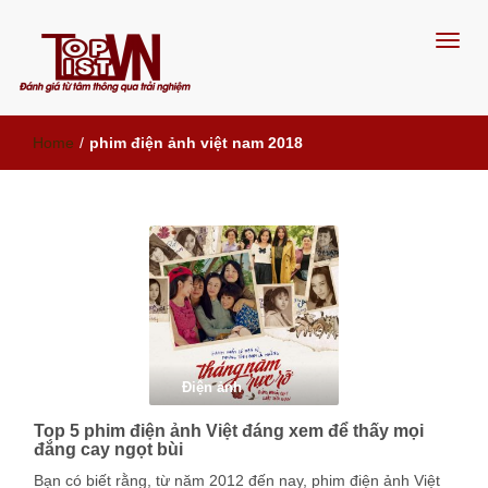
Đánh giá từ tâm, thông qua trải
Home
/
phim điện ảnh việt nam 2018
nghiệm
Điện ảnh
Top 5 phim điện ảnh Việt đáng xem để thấy mọi
đắng cay ngọt bùi
Bạn có biết rằng, từ năm 2012 đến nay, phim điện ảnh Việt