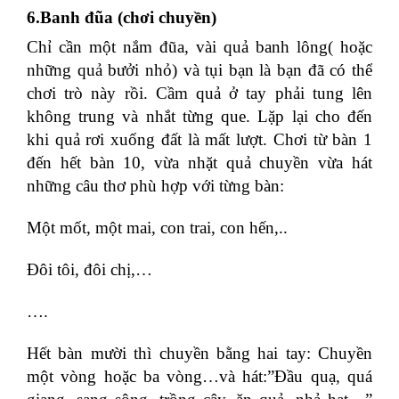
6.Banh đũa (chơi chuyền)
Chỉ cần một nắm đũa, vài quả banh lông( hoặc
những quả bưởi nhỏ) và tụi bạn là bạn đã có thể
chơi trò này rồi. Cầm quả ở tay phải tung lên
không trung và nhắt từng que. Lặp lại cho đến
khi quả rơi xuống đất là mất lượt. Chơi từ bàn 1
đến hết bàn 10, vừa nhặt quả chuyền vừa hát
những câu thơ phù hợp với từng bàn:
Một mốt, một mai, con trai, con hến,..
Đôi tôi, đôi chị,…
….
Hết bàn mười thì chuyền bằng hai tay: Chuyền
một vòng hoặc ba vòng…và hát:”Đầu quạ, quá