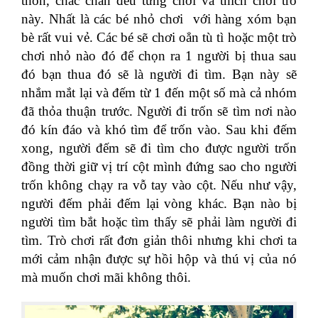
thôn, chắc chắn đều từng chơi và thích chơi trò
này. Nhất là các bé nhỏ chơi với hàng xóm bạn
bè rất vui vẻ. Các bé sẽ chơi oẳn tù tì hoặc một trò
chơi nhỏ nào đó để chọn ra 1 người bị thua sau
đó bạn thua đó sẽ là người đi tìm. Bạn này sẽ
nhắm mắt lại và đếm từ 1 đến một số mà cả nhóm
đã thỏa thuận trước. Người đi trốn sẽ tìm nơi nào
đó kín đáo và khó tìm để trốn vào. Sau khi đếm
xong, người đếm sẽ đi tìm cho được người trốn
đồng thời giữ vị trí cột mình đứng sao cho người
trốn không chạy ra vỗ tay vào cột. Nếu như vậy,
người đếm phải đếm lại vòng khác. Bạn nào bị
người tìm bắt hoặc tìm thấy sẽ phải làm người đi
tìm. Trò chơi rất đơn giản thôi nhưng khi chơi ta
mới cảm nhận được sự hồi hộp và thú vị của nó
mà muốn chơi mãi không thôi.