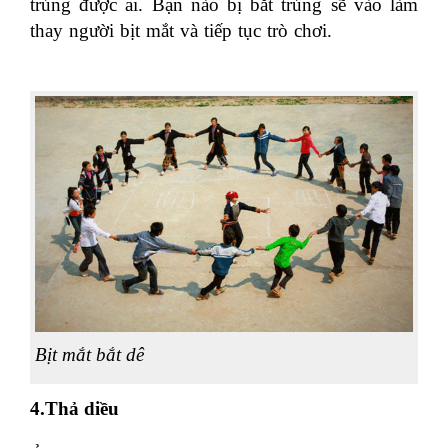
trúng được ai. Bạn nào bị bắt trúng sẽ vào làm
thay người bịt mắt và tiếp tục trò chơi.
học nghiệp
vụ xuất nhập khẩu
Bịt mắt bắt dê
4.Thả diều