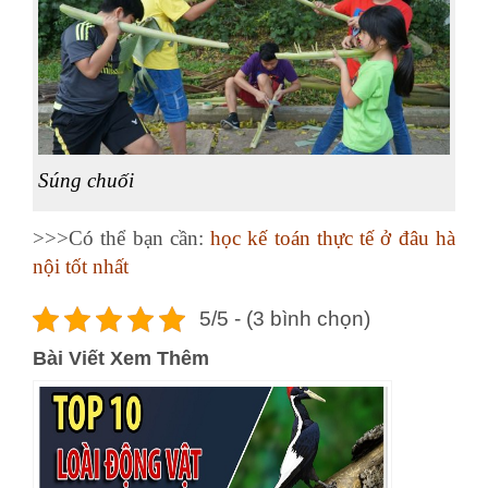
Súng chuối
>>>Có thể bạn cần:
học kế toán thực tế ở đâu hà
nội
tốt nhất
5/5 - (3 bình chọn)
Bài Viết Xem Thêm