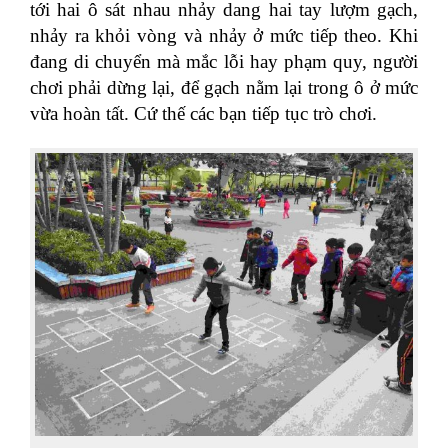
tới hai ô sát nhau nhảy dang hai tay lượm gạch,
nhảy ra khỏi vòng và nhảy ở mức tiếp theo. Khi
đang di chuyển mà mắc lỗi hay phạm quy, người
chơi phải dừng lại, để gạch nằm lại trong ô ở mức
vừa hoàn tất. Cứ thế các bạn tiếp tục trò chơi.