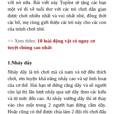
với nó nữa. Bài viết này Toplist sẽ tặng các bạn
một vé đi về tuổi thơ với các trò chơi dân gian
được chơi nhiều nhất và vui nhất nhé, đồng thời
các bố, mẹ cùng giới thiệu các trò này cho các con
của mình chơi nhé.
>> Xem thêm:
10 loài động vật có nguy cơ
tuyệt chủng cao nhất
1.Nhảy dây
Nhảy dây là trò chơi mà cả nam và nữ đều thích
chơi, rèn luyện khả năng nhảy cao và sự linh hoạt
của cơ thể. Hai bạn sẽ đứng căng dây và số người
còn lại thì lần lượt nhảy qua sợi dây theo các kiểu
và từ mức đến cao. Ai nhảy vướng dây thì sẽ thay
vào cho một trong 2 người bạn đứng cầm dây.
Hoặc cũng có thể được chia làm 2 đội rồi chơi đấu