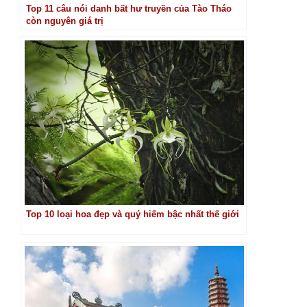
Top 11 câu nói danh bất hư truyền của Tào Tháo
còn nguyên giá trị
Top 10 loại hoa đẹp và quý hiếm bậc nhất thế giới