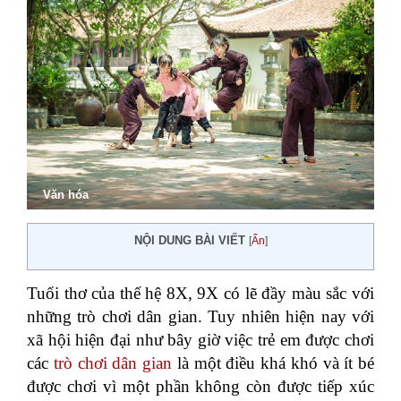
Văn hóa
NỘI DUNG BÀI VIẾT
[
Ẩn
]
Tuổi thơ của thế hệ 8X, 9X có lẽ đầy màu sắc với
những trò chơi dân gian. Tuy nhiên hiện nay với
xã hội hiện đại như bây giờ việc trẻ em được chơi
các
trò chơi dân gian
là một điều khá khó và ít bé
được chơi vì một phần không còn được tiếp xúc