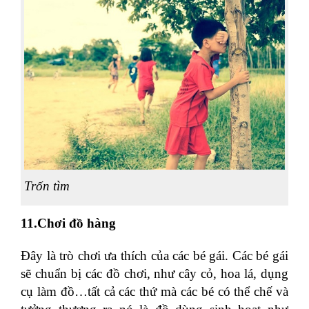
Trốn tìm
11.Chơi đồ hàng
Đây là trò chơi ưa thích của các bé gái. Các bé gái
sẽ chuẩn bị các đồ chơi, như cây cỏ, hoa lá, dụng
cụ làm đồ…tất cả các thứ mà các bé có thể chế và