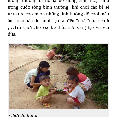
tưởng thượng ra nó là đồ dùng sinh hoạt như
trong cuộc sông bình thường. khi chơi các bé sẽ
tự tạo ra cho mình những tình huống để chơi, nấu
ăn, mua bán đồ mình tạo ra, đến “nhà “nhau chơi
,…Trò chơi cho csc bé thỏa sưc sáng tạo và vui
đùa.
Chơi đồ hàng