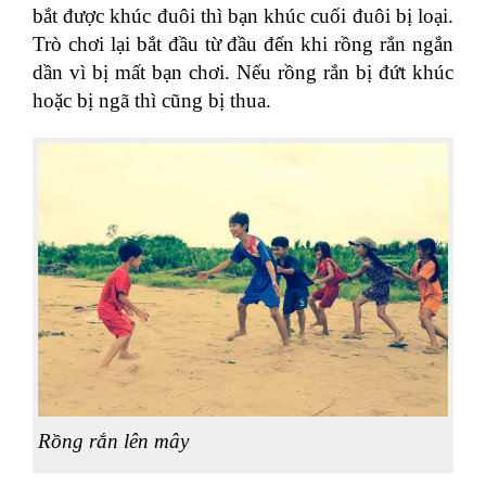
bắt được khúc đuôi thì bạn khúc cuối đuôi bị loại.
Trò chơi lại bắt đầu từ đầu đến khi rồng rắn ngắn
dần vì bị mất bạn chơi. Nếu rồng rắn bị đứt khúc
hoặc bị ngã thì cũng bị thua.
Rồng rắn lên mây