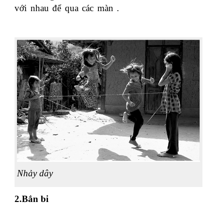
với nhau để qua các màn .
kỹ năng tin học văn
phòng
Nhảy dây
2.Bắn bi