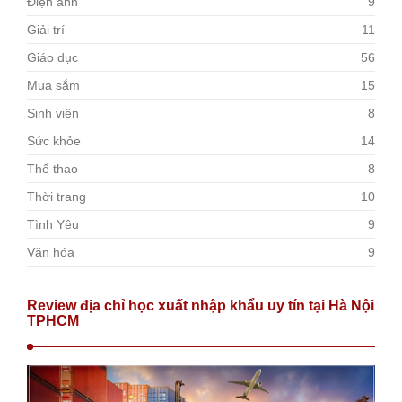
Điện ảnh
9
Giải trí
11
Giáo dục
56
Mua sắm
15
Sinh viên
8
Sức khỏe
14
Thể thao
8
Thời trang
10
Tình Yêu
9
Văn hóa
9
Review địa chỉ học xuất nhập khẩu uy tín tại Hà Nội
TPHCM