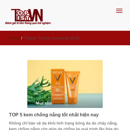
Đánh giá từ tâm, thông qua trải
Home
/
Tháng:
Tháng mười một 2018
nghiệm
Mua sắm
TOP 5 kem chống nắng tốt nhất hiện nay
Không chỉ bảo vệ da khỏi tình trạng bỏng da do cháy nắng,
kem chống nắng còn giúp da chống lại quá trình lão hóa do