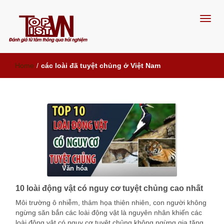
Đánh giá từ tâm, thông qua trải
Home
/
các loài đã tuyệt chủng ở Việt Nam
nghiệm
Văn hóa
10 loài động vật có nguy cơ tuyệt chủng cao nhất
Môi trường ô nhiễm, thảm họa thiên nhiên, con người không
ngừng săn bắn các loài động vật là nguyên nhân khiến các
loài động vật có nguy cơ tuyệt chủng không ngừng gia tăng.