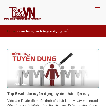
Đánh giá từ tâm, thông qua trải
Home
/
các trang web tuyển dụng miễn phí
nghiệm
Giáo dục
Top 5 website tuyển dụng uy tín nhất hiện nay
Việc làm là vấn đề muôn thuở của bất kì ai, vì vậy mọi người
đều cần có một kênh thông tin việc làm để ứng tuyển bất cứ