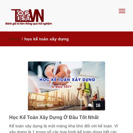
Đánh giá từ tâm, thông qua trải
Home
/
học kế toán xây dựng
nghiệm
Giáo dục
16
Học Kế Toán Xây Dựng Ở Đâu Tốt Nhất
Kế toán xây dựng là một mảng khá khó đối với kế toán. Vì
xây dựng là 1 trong số các loại hình kế toán dùng hết các