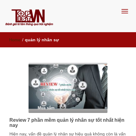
Đánh giá từ tâm, thông qua trải
Home
/
quản lý nhân sự
nghiệm
Mua sắm
Review 7 phần mềm quản lý nhân sự tốt nhất hiện
nay
Hiện nay, vấn đề quản lý nhân sự hiệu quả không còn là vấn