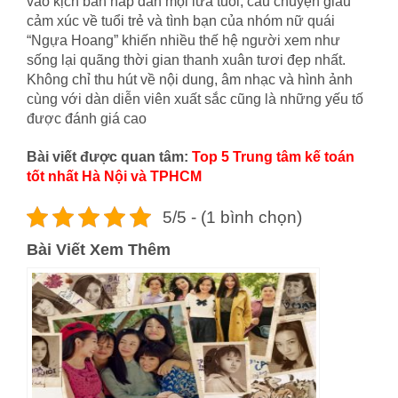
vào kịch bản hấp dẫn mọi lứa tuổi, câu chuyện giàu
cảm xúc về tuổi trẻ và tình bạn của nhóm nữ quái
“Ngựa Hoang” khiến nhiều thế hệ người xem như
sống lại quãng thời gian thanh xuân tươi đẹp nhất.
Không chỉ thu hút về nội dung, âm nhạc và hình ảnh
cùng với dàn diễn viên xuất sắc cũng là những yếu tố
được đánh giá cao
Bài viết được quan tâm:
T
op 5 Trung tâm kế toán
tốt nhất Hà Nội và TPHCM
5/5 - (1 bình chọn)
Bài Viết Xem Thêm