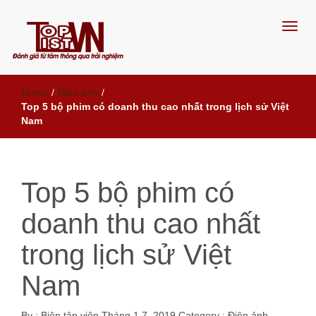
Đánh giá từ tâm, thông qua trải
Home
/
Điện ảnh
/
nghiệm
Top 5 bộ phim có doanh thu cao nhất trong lịch sử Việt
Nam
Top 5 bộ phim có
doanh thu cao nhất
trong lịch sử Việt
Nam
By :
Biên tập viên
Tháng 1 7, 2019
Category :
Điện ảnh