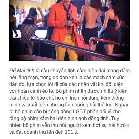
Để Mai tính
là câu chuyện tình cảm hiện đại mang đậm
nét lãng mạn, trong đó đan xen là các mạch cảm xúc,
đắn đo, lựa chọn lối đi của các nhân vật khi đối diện
với hoàn cảnh éo le. Bộ phim nhận được nhiều ý kiến
trái chiều từ báo chí, họ chỉ trích nội dung kém thông
minh và xuất hiện những tình huống hài thô tục. Ngoài
ra bộ phim còn bị cộng đồng LGBT phản đối vì cho
rằng bộ phim xâm hại đến hình ảnh đồng tính. Tuy
nhiên bộ phim vẫn thu hút người xem bởi sự hài hước
và đạt doanh thu lên đến 101 tỉ.
học logistics ở đâu tốt