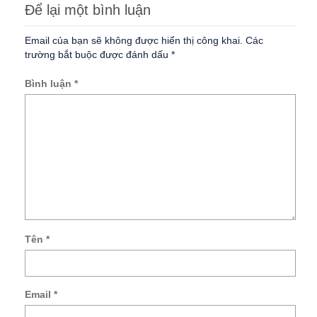
Để lại một bình luận
Email của bạn sẽ không được hiển thị công khai.
Các
trường bắt buộc được đánh dấu
*
Bình luận
*
Tên
*
Lư
tên
củ
Email
*
tôi,
ema