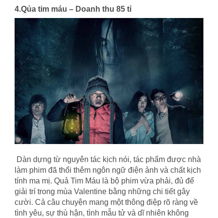
4.Qủa tim máu – Doanh thu 85 tỉ
Dàn dựng từ nguyên tác kịch nói, tác phẩm được nhà
làm phim đã thổi thêm ngôn ngữ điện ảnh và chất kịch
tính ma mị. Quả Tim Máu là bộ phim vừa phải, đủ để
giải trí trong mùa Valentine bằng những chi tiết gây
cười. Cả câu chuyện mang một thông điệp rõ ràng về
tình yêu, sự thù hận, tình mẫu tử và dĩ nhiên không