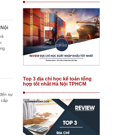
 Nội
và
u
ững
Top 3 địa chỉ học kế toán tổng
hợp tốt nhất Hà Nội TPHCM
 đến sự
 cấp