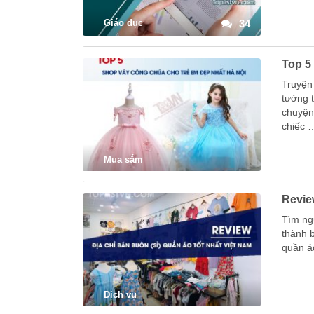
Giáo dục
34
Top 5
Truyện 
tưởng 
chuyện
chiếc 
Mua sắm
Revie
Tìm ngu
thành 
quần á
Dịch vụ