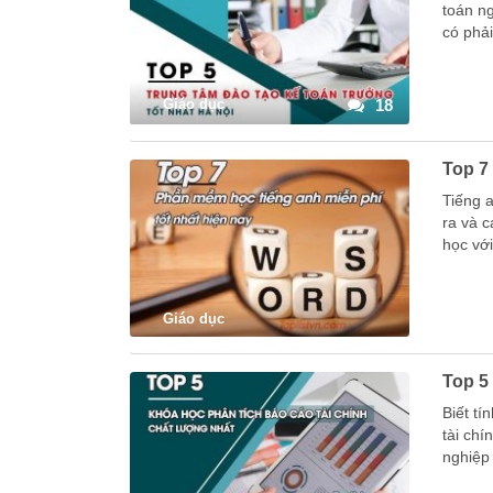
toán ng
có phả
Giáo dục
18
Top 7
Tiếng 
ra và 
học vớ
Giáo dục
Top 5
Biết tí
tài ch
nghiệp