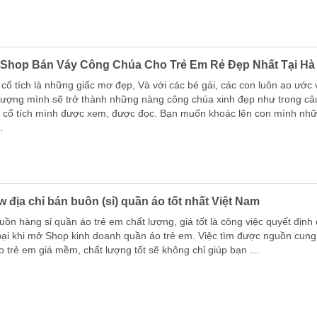
 Shop Bán Váy Công Chúa Cho Trẻ Em Rẻ Đẹp Nhất Tại Hà
cổ tích là những giấc mơ đẹp, Và với các bé gái, các con luôn ao ước 
tượng mình sẽ trở thành những nàng công chúa xinh đẹp như trong câ
 cổ tích mình được xem, được đọc. Bạn muốn khoác lên con mình nh
…
w địa chỉ bán buôn (sỉ) quần áo tốt nhất Việt Nam
ồn hàng sỉ quần áo trẻ em chất lượng, giá tốt là công việc quyết định
bại khi mở Shop kinh doanh quần áo trẻ em. Việc tìm được nguồn cung
o trẻ em giá mềm, chất lượng tốt sẽ không chỉ giúp bạn …