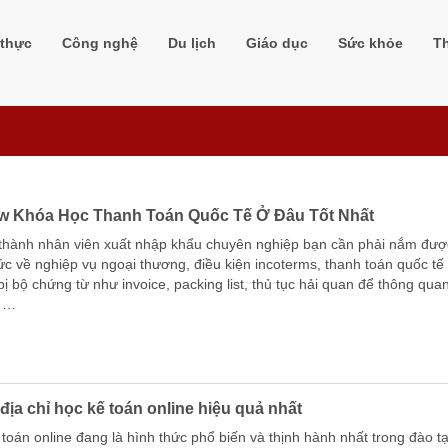
m, thông qua trải nghiệm
thực
Công nghệ
Du lịch
Giáo dục
Sức khỏe
T
w Khóa Học Thanh Toán Quốc Tế Ở Đâu Tốt Nhất
 thành nhân viên xuất nhập khẩu chuyên nghiệp bạn cần phải nắm đượ
ức về nghiệp vụ ngoại thương, điều kiện incoterms, thanh toán quốc tế
ị bộ chứng từ như invoice, packing list, thủ tục hải quan để thông qua
ễ …
địa chỉ học kế toán online hiệu quả nhất
toán online đang là hình thức phổ biến và thịnh hành nhất trong đào t