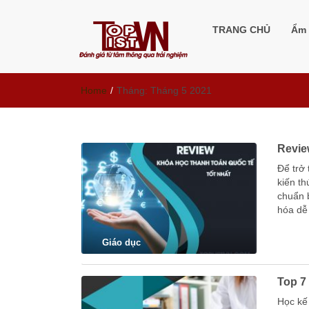
Đánh giá từ tâ
TRANG CHỦ
Ẩm 
Home
/
Tháng:
Tháng 5 2021
Revie
Để trở
kiến th
chuẩn b
hóa d
Giáo dục
Top 7 
Học kế 