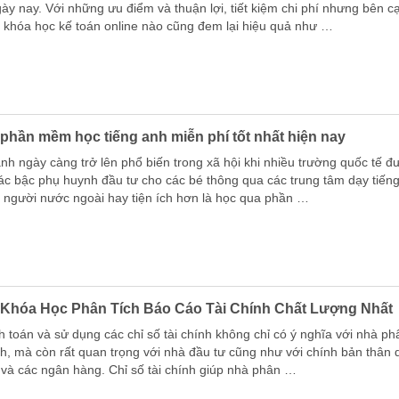
ày nay. Với những ưu điểm và thuận lợi, tiết kiệm chi phí nhưng bên c
i khóa học kế toán online nào cũng đem lại hiệu quả như …
 phần mềm học tiếng anh miễn phí tốt nhất hiện nay
anh ngày càng trở lên phổ biến trong xã hội khi nhiều trường quốc tế 
các bậc phụ huynh đầu tư cho các bé thông qua các trung tâm dạy tiến
i người nước ngoài hay tiện ích hơn là học qua phần …
 Khóa Học Phân Tích Báo Cáo Tài Chính Chất Lượng Nhất
nh toán và sử dụng các chỉ số tài chính không chỉ có ý nghĩa với nhà ph
ính, mà còn rất quan trọng với nhà đầu tư cũng như với chính bản thân
 và các ngân hàng. Chỉ số tài chính giúp nhà phân …