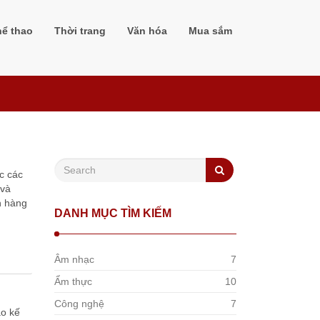
hể thao
Thời trang
Văn hóa
Mua sắm
c các
 và
n hàng
DANH MỤC TÌM KIẾM
Âm nhạc
7
Ẩm thực
10
Công nghệ
7
ạo kế