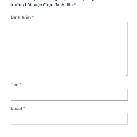
trường bắt buộc được đánh dấu
*
Bình luận
*
Tên
*
Lư
tên
củ
Email
*
tôi,
ema
và
tra
we