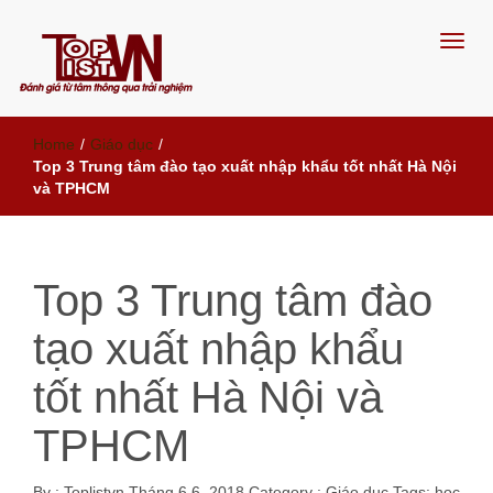
Đánh giá từ tâm, thông qua trải
Home
/
Giáo dục
/
nghiệm
Top 3 Trung tâm đào tạo xuất nhập khẩu tốt nhất Hà Nội
và TPHCM
Top 3 Trung tâm đào
tạo xuất nhập khẩu
tốt nhất Hà Nội và
TPHCM
By :
Toplistvn
Tháng 6 6, 2018
Category :
Giáo dục
Tags:
học