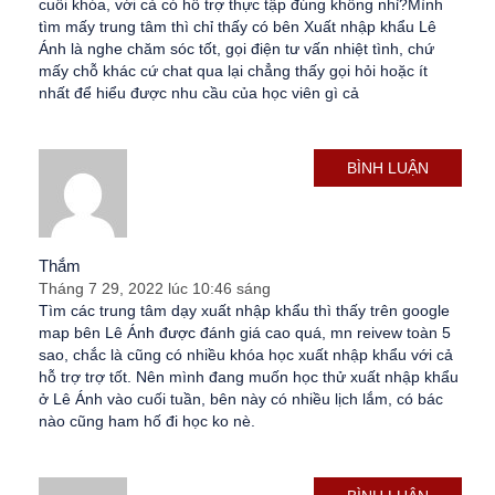
cuối khóa, với cả có hỗ trợ thực tập đúng không nhỉ?Mình
tìm mấy trung tâm thì chỉ thấy có bên Xuất nhập khẩu Lê
Ánh là nghe chăm sóc tốt, gọi điện tư vấn nhiệt tình, chứ
mấy chỗ khác cứ chat qua lại chẳng thấy gọi hỏi hoặc ít
nhất để hiểu được nhu cầu của học viên gì cả
BÌNH LUẬN
Thắm
Tháng 7 29, 2022 lúc 10:46 sáng
Tìm các trung tâm dạy xuất nhập khẩu thì thấy trên google
map bên Lê Ánh được đánh giá cao quá, mn reivew toàn 5
sao, chắc là cũng có nhiều khóa học xuất nhập khẩu với cả
hỗ trợ trợ tốt. Nên mình đang muốn học thử xuất nhập khẩu
ở Lê Ánh vào cuối tuần, bên này có nhiều lịch lắm, có bác
nào cũng ham hố đi học ko nè.