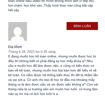
toán online kiểu video thì mình không thích lắm vì tiếp thu
hơi chậm, học khó vào, Thấy hình thức nào cũng bất cập
hết vậy
BÌNH LUẬN
Đại Minh
Tháng 6 29, 2021 lúc 6:35 sáng
E đang muốn học kế toán online, nhưng muốn được học từ
đầu thì không biết có phải đăng ký học mấy khóa ạ? Nhu
cầu e muốn học để làm được việc, e cũng có kiến thức cơ
bản về kế toán, nhưng muốn học bài bản hơn để hiểu rõ về
kế toán. Có nắm được hệ thống kiến thức thì đỡ bị nhầm lẫn
và sai sót ạ. Có anh chị nào đi học từ đầu mà khoảng mấy
tháng ra là làm được việc và xin được việc không ạ? Còn vài
tháng nữa là ra trường nên em muôn học luôn, có trung tâm
nào uy tín mà có lịch học luôn k ạ