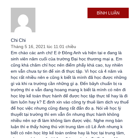
BÌNH LUẬN
Chi Chi
Tháng 5 16, 2021 lúc 11:01 chiều
Em chào các anh chị! E ở Đông Anh và hiện tại e đang là
sinh viên năm cuối của trường Đại học thương mại ạ. Em
cũng khá chăm chỉ học nên điểm phẩy khá cao, tuy nhiên
em vẫn chưa tự tin để xin đi thực tập. Vì học cả 4 năm và
học rất nhiều nên e cũng k biết là mình đã học được những
gì và khi ra trường cần những gì ạ. Đến bâyh chuẩn bị ra
trường thì e vẫn đang hoang mang k biết là mình có nên đi
học lớp kế toán thực hành để được học tập thực tế hay là đi
làm luôn hay k? E định xin vào công ty thuê làm dịch vụ thuế
để học việc nhưng cũng đang rất đắn đo ạ. Nói về học lý
thuyết tại trường thì em vẫn ổn nhưng thực hành không
nhiều nên sợ đi làm không làm được việc. Nghe mng bàn
luận thì e thấy hứng thú với trung tâm cô Lê Ánh nhưng k
biết có nên học lớp kế toán online hay là học tại trung tâm,