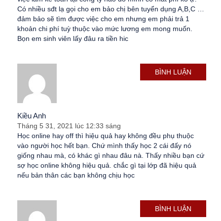
Có nhiều sđt lạ gọi cho em bảo chị bên tuyển dụng A,B,C …
đảm bảo sẽ tìm được việc cho em nhưng em phải trả 1
khoản chi phí tuỳ thuộc vào mức lương em mong muốn.
Bọn em sinh viên lấy đâu ra tiền hic
BÌNH LUẬN
Kiều Anh
Tháng 5 31, 2021 lúc 12:33 sáng
Học online hay off thì hiệu quả hay không đều phụ thuộc
vào người học hết bạn. Chứ mình thấy học 2 cái đấy nó
giống nhau mà, có khác gì nhau đâu nà. Thấy nhiều bạn cứ
sợ học online không hiệu quả. chắc gì tại lớp đã hiệu quả
nếu bản thân các bạn không chịu học
BÌNH LUẬN