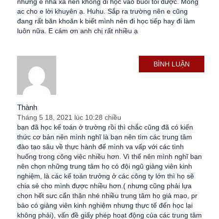
nhưng e nhà xa nên không đi học vào buổi tối được. Mong
ac cho e lời khuyên ạ. Huhu. Sắp ra trường nên e cũng
đang rất băn khoăn k biết mình nên đi học tiếp hay đi làm
luôn nữa. E cám ơn anh chị rất nhiều ạ
BÌNH LUẬN
Thành
Tháng 5 18, 2021 lúc 10:28 chiều
bạn đã học kế toán ở trường rồi thì chắc cũng đã có kiến
thức cơ bản nên mình nghĩ là bạn nên tìm các trung tâm
đào tạo sâu về thực hành để mình va vấp với các tình
huống trong công việc nhiều hơn. Vì thế nên mình nghĩ bạn
nên chọn những trung tâm họ có đội ngũ giảng viên kinh
nghiệm, là các kế toán trưởng ở các công ty lớn thì họ sẽ
chia sẻ cho mình được nhiều hơn.( nhưng cũng phải lựa
chọn hết sưc cẩn thận nhé nhiều trung tâm họ giả mạo, pr
bảo có giảng viên kinh nghiệm nhưng thực tế đến học lại
không phải), vấn đề giấy phép hoạt động của các trung tâm