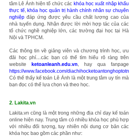
tâm Lê Ánh hiện tổ chức các
khóa học xuất nhập khẩu
thực tế
,
khóa học quản trị
hành chính nhân sự
chuyên
nghiệp
đáp ứng được yêu cầu chất lượng cao của
nhà tuyển dụng. Nhận được lời mời hợp tác của các
tổ chức nghề nghiệp lớn, các trường đại học tại Hà
Nội và TPHCM.
Các thông tin về giảng viên và chương trình học, ưu
đãi học phí…các bạn có thể tìm hiểu rõ ràng trên
website
ketoanleanh.edu.vn
, hay qua fanpage
https://www.facebook.com/diachihocketoantonghoptotnhat
.
Có thể thấy kế toán Lê Ánh là một trung tâm uy tín mà
bạn đọc có thể lựa chọn và theo học.
2. Lakita.vn
Lakita.vn cũng là một trong những địa chỉ dạy kế toán
online hiện nay. Trung tâm có nhiều khóa học phù hợp
với nhiều đối tượng, tuy nhiên nội dung cơ bản các
khóa học bao gồm các phần như: