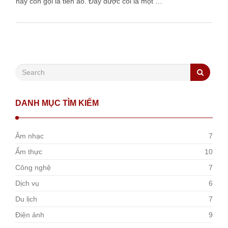
hay còn gọi là tiền ảo. Đây được coi là một …
DANH MỤC TÌM KIẾM
Âm nhạc
7
Ẩm thực
10
Công nghệ
7
Dịch vụ
6
Du lịch
7
Điện ảnh
9