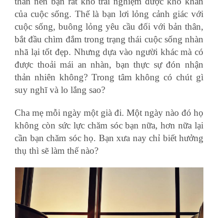
thân nên bạn rất khó trải nghiệm được khó khăn
của cuộc sống. Thế là bạn lơi lỏng cảnh giác với
cuộc sống, buông lỏng yêu cầu đối với bản thân,
bắt đầu chìm đắm trong trạng thái cuộc sống nhàn
nhã lại tốt đẹp. Nhưng dựa vào người khác mà có
được thoải mái an nhàn, bạn thực sự đón nhận
thản nhiên không? Trong tâm không có chút gì
suy nghĩ và lo lắng sao?
Cha mẹ mỗi ngày một già đi. Một ngày nào đó họ
không còn sức lực chăm sóc bạn nữa, hơn nữa lại
cần bạn chăm sóc họ. Bạn xưa nay chỉ biết hưởng
thụ thì sẽ làm thế nào?
giá tính thuế nhập khẩu