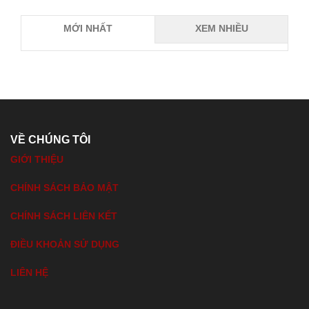
MỚI NHẤT
XEM NHIỀU
VỀ CHÚNG TÔI
GIỚI THIỆU
CHÍNH SÁCH BẢO MẬT
CHÍNH SÁCH LIÊN KẾT
ĐIỀU KHOẢN SỬ DỤNG
LIÊN HỆ