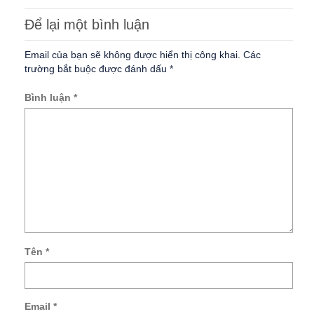
Để lại một bình luận
Email của bạn sẽ không được hiển thị công khai.
Các
trường bắt buộc được đánh dấu
*
Bình luận
*
Tên
*
Lư
tên
củ
Email
*
tôi,