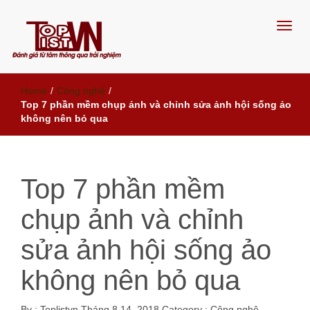
Đánh giá từ tâm, thông qua trải
Home
/
Công nghệ
/
nghiệm
Top 7 phần mềm chụp ảnh và chỉnh sửa ảnh hội sống ảo
không nên bỏ qua
Top 7 phần mềm
chụp ảnh và chỉnh
sửa ảnh hội sống ảo
không nên bỏ qua
By :
Toplistvn
Tháng 8 14, 2018
Category :
Công nghệ