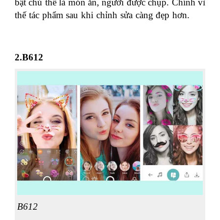
bật chủ thể là món ăn, người được chụp. Chính vì
thế tác phẩm sau khi chỉnh sửa càng đẹp hơn.
học
nghiệp vụ xuất nhập khẩu
2.B612
B612