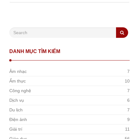
DANH MỤC TÌM KIẾM
Âm nhạc
7
Ẩm thực
10
Công nghệ
7
Dịch vụ
6
Du lịch
7
Điện ảnh
9
Giải trí
11
Giáo dục
56