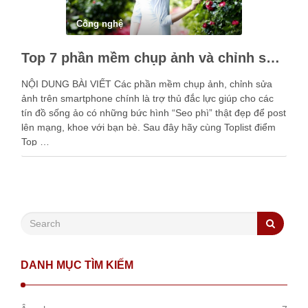
Công nghệ
Top 7 phần mềm chụp ảnh và chỉnh sửa ảnh hội sống ảo không nên bỏ qua
NỘI DUNG BÀI VIẾT Các phần mềm chụp ảnh, chỉnh sửa
ảnh trên smartphone chính là trợ thủ đắc lực giúp cho các
tín đồ sống ảo có những bức hình “Seo phì” thật đẹp để post
lên mạng, khoe với bạn bè. Sau đây hãy cùng Toplist điểm
Top …
DANH MỤC TÌM KIẾM