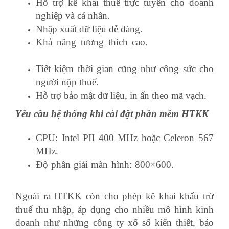
Hỗ trợ kê khai thuế trực tuyến cho doanh
nghiệp và cá nhân.
Nhập xuất dữ liệu dễ dàng.
Khả năng tương thích cao.
trung tâm xuất
nhập khẩu lê ánh
Tiết kiệm thời gian cũng như công sức cho
người nộp thuế.
Hỗ trợ bảo mật dữ liệu, in ấn theo mã vạch.
Yêu cầu hệ thống khi cài đặt phần mềm HTKK
CPU: Intel PII 400 MHz hoặc Celeron 567
MHz.
Độ phân giải màn hình: 800×600.
khóa học
xuất nhập khẩu online số 1 việt nam
Ngoài ra HTKK còn cho phép kê khai khấu trừ
thuế thu nhập, áp dụng cho nhiều mô hình kinh
doanh như những công ty xổ số kiến thiết, bảo